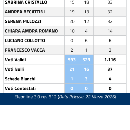
SABRINA CRISTALLO
15
18
33
ANDREA BECATTINI
19
13
32
SERENA PILLOZZI
20
12
32
CHIARA AMBRA ROMANO
10
4
14
LUCIANO COLLOTTO
0
6
6
FRANCESCO VACCA
2
1
3
Voti Validi
593
523
1.116
Voti Nulli
21
16
37
Schede Bianchi
1
3
4
Voti Contestati
0
0
0
Eleonline 3.0 rev 512 (
Data Release: 22 Marzo 2026
)