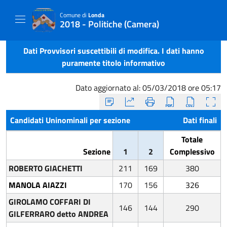
Comune di
Londa
2018 - Politiche (Camera)
Dati Provvisori suscettibili di modifica. I dati hanno
puramente titolo informativo
Dato aggiornato al: 05/03/2018 ore 05:17
Candidati Uninominali per sezione
Dati finali
Totale
Sezione
1
2
Complessivo
ROBERTO GIACHETTI
211
169
380
MANOLA AIAZZI
170
156
326
GIROLAMO COFFARI DI
146
144
290
GILFERRARO detto ANDREA