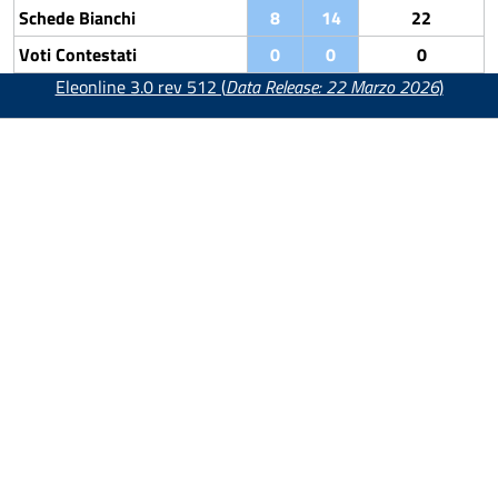
Schede Bianchi
8
14
22
Voti Contestati
0
0
0
Eleonline 3.0 rev 512 (
Data Release: 22 Marzo 2026
)