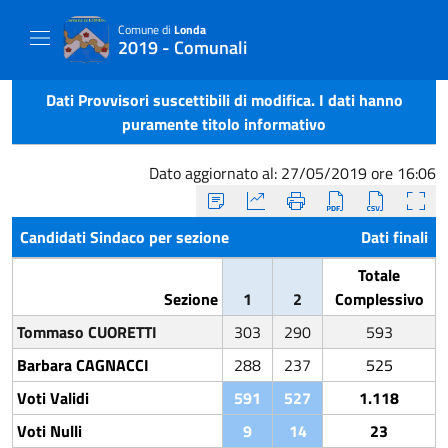
Comune di
Londa
2019 - Comunali
Dati Provvisori suscettibili di modifica. I dati hanno
puramente titolo informativo
Dato aggiornato al: 27/05/2019 ore 16:06
Candidati Sindaco per sezione
Dati finali
Totale
Sezione
1
2
Complessivo
Tommaso CUORETTI
303
290
593
Barbara CAGNACCI
288
237
525
Voti Validi
591
527
1.118
Voti Nulli
9
14
23