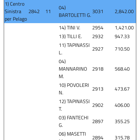
1) Centro
04)
Sinistra
2842
11
3031
2,842.00
BARTOLETTI G.
per Pelago
14) TINI V.
2954
1,421.00
13) TILLI E.
2932
947.33
11) TAPINASSI
2927
710.50
L.
04)
MANNARINO
2918
568.40
M.
10) POVOLERI
2913
473.67
N.
12) TAPINASSI
2902
406.00
T.
03) FANTECHI
2897
355.25
G.
06) MASETTI
2894
315.78