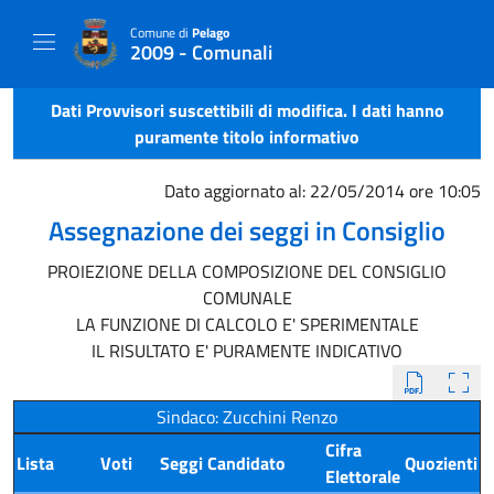
Comune di
Pelago
2009 - Comunali
Dati Provvisori suscettibili di modifica. I dati hanno
puramente titolo informativo
Dato aggiornato al: 22/05/2014 ore 10:05
Assegnazione dei seggi in Consiglio
PROIEZIONE DELLA COMPOSIZIONE DEL CONSIGLIO
COMUNALE
LA FUNZIONE DI CALCOLO E' SPERIMENTALE
IL RISULTATO E' PURAMENTE INDICATIVO
Sindaco: Zucchini Renzo
Cifra
Lista
Voti
Seggi
Candidato
Quozienti
Elettorale