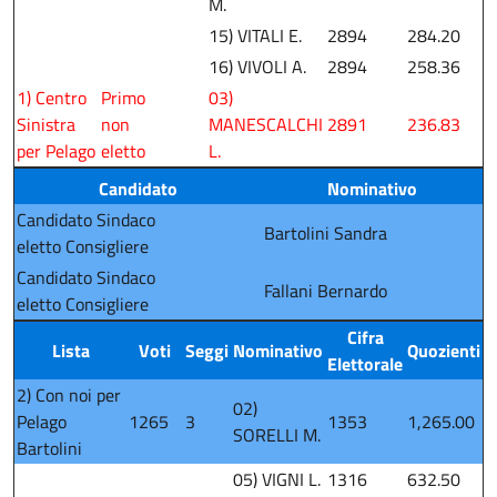
M.
15) VITALI E.
2894
284.20
16) VIVOLI A.
2894
258.36
1) Centro
Primo
03)
Sinistra
non
MANESCALCHI
2891
236.83
per Pelago
eletto
L.
Candidato
Nominativo
Candidato Sindaco
Bartolini Sandra
eletto Consigliere
Candidato Sindaco
Fallani Bernardo
eletto Consigliere
Cifra
Lista
Voti
Seggi
Nominativo
Quozienti
Elettorale
2) Con noi per
02)
Pelago
1265
3
1353
1,265.00
SORELLI M.
Bartolini
05) VIGNI L.
1316
632.50