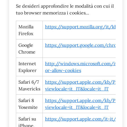
Se desideri approfondire le modalità con cui il
tuo browser memorizza i cookies...
Mozilla
https://support.mozilla.org/it/kb/
Firefox
Google
https://support.google.com/chrome/
Chrome
Internet
http://windows.microsoft.com/it-it/
Explorer
or-allow-cookies
Safari 6/7
https://support.apple.com/kb/PH1719
Mavericks
viewlocale=it_IT&locale=it_IT
Safari 8
https://support.apple.com/kb/PH192
Yosemite
viewlocale=it_IT&locale=it_IT
Safari su
https://support.apple.com/it-it/HT2
iPhone,