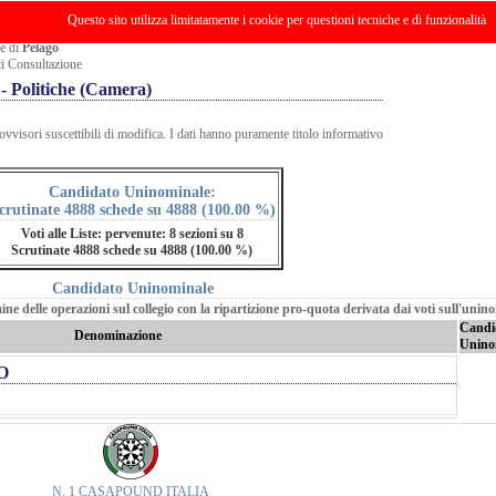
ioni
Informazioni
Risultati
Grafici
Tema
Opzioni
Questo sito utilizza limitatamente i cookie per questioni tecniche e di funzionalità
e di
Pelago
ti Consultazione
- Politiche (Camera)
ovvisori suscettibili di modifica. I dati hanno puramente titolo informativo
Candidato Uninominale:
crutinate 4888 schede su 4888 (100.00 %)
Voti alle Liste: pervenute: 8 sezioni su 8
Scrutinate 4888 schede su 4888 (100.00 %)
Candidato Uninominale
mine delle operazioni sul collegio con la ripartizione pro-quota derivata dai voti sull'unin
Candi
Denominazione
Unino
O
N. 1 CASAPOUND ITALIA