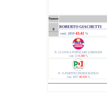
Numero
ROBERTO GIACHETTI
9
43.41
voti: 2059
%
N. 12 CIVICA POPOLARE LORENZIN
voti: 13
0.280
%
N. 15 PARTITO DEMOCRATICO
voti: 1857
40.056
%