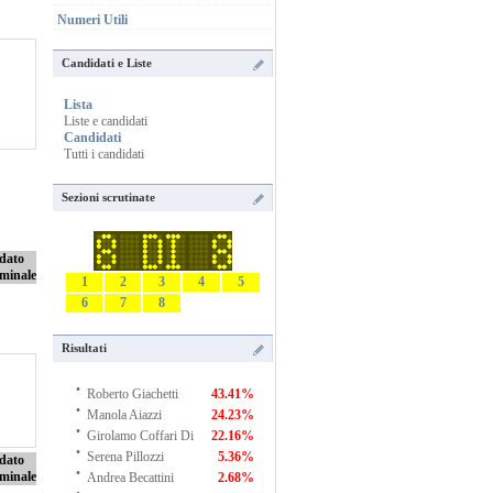
Numeri Utili
Candidati e Liste
Lista
Liste e candidati
Candidati
Tutti i candidati
Sezioni scrutinate
dato
minale
1
2
3
4
5
6
7
8
Risultati
·
Roberto Giachetti
43.41%
·
Manola Aiazzi
24.23%
·
Girolamo Coffari Di
22.16%
·
Serena Pillozzi
5.36%
dato
·
minale
Andrea Becattini
2.68%
·