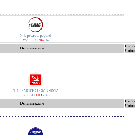
N. 9 potere al popolo!
voti: 119
2.567
%
Candi
Denominazione
Unino
N. 10 PARTITO COMUNISTA
voti: 48
1.035
%
Candi
Denominazione
Unino