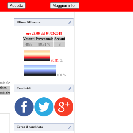
by luciano apolito & roberto gigli
Ultime Affluenze
ore 23,00 del 04/03/2018
Votanti
Percentuale
Sezioni
4888
80.81 %
8
80.81
%
100 %
ominale
dato
Condividi
minale
Cerca il candidato