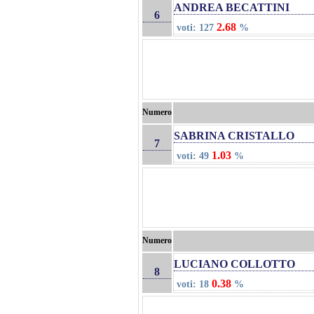
ANDREA BECATTINI
6
2.68
voti: 127
%
Numero
SABRINA CRISTALLO
7
1.03
voti: 49
%
Numero
LUCIANO COLLOTTO
8
0.38
voti: 18
%