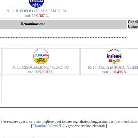
N. 11 IL POPOLO DELLA FAMIGLIA
voti: 17
0.367
%
Candi
Denominazione
Unino
N. 13 ASSOCIAZIONE "+EUROPA"
N. 14 ITALIA EUROPA INSIE
voti: 135
2.912
%
voti: 23
0.496
%
Per rendere questo servizio migliore puoi inviare segnalazioni/suggerimenti a
questo indirizzo
[
Eleonline 3.0 rev 512
- gestione risultati elettorali ]