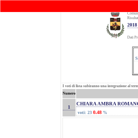
elebook
Home
Comuni
Elez
Comun
Risulta
2018 
Dati Pr
S
I voti di lista subiranno una integrazione al ter
Numero
CHIARA AMBRA ROMAN
1
0.48
voti: 23
%