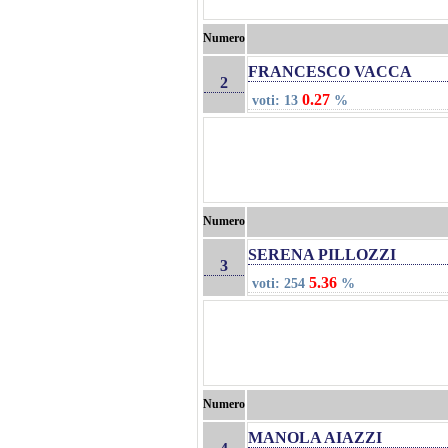
Numero
FRANCESCO VACCA
2
0.27
voti: 13
%
Numero
SERENA PILLOZZI
3
5.36
voti: 254
%
Numero
MANOLA AIAZZI