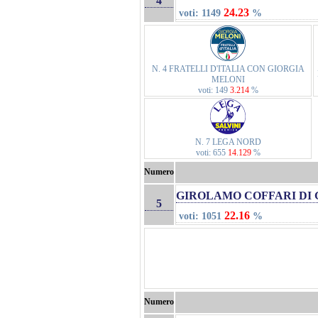
4
24.23
voti: 1149
%
N. 4 FRATELLI D'ITALIA CON GIORGIA
MELONI
voti: 149
3.214
%
N. 7 LEGA NORD
voti: 655
14.129
%
Numero
GIROLAMO COFFARI DI 
5
22.16
voti: 1051
%
Numero