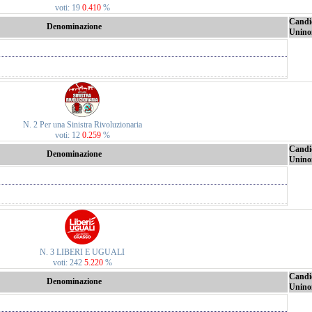
voti: 19
0.410
%
Candi
Denominazione
Unino
N. 2 Per una Sinistra Rivoluzionaria
voti: 12
0.259
%
Candi
Denominazione
Unino
N. 3 LIBERI E UGUALI
voti: 242
5.220
%
Candi
Denominazione
Unino