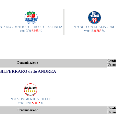
N. 5 MOVIMENTO POLITICO FORZA ITALIA
N. 6 NOI CON L'ITALIA - UDC
voti: 309
6.665
%
voti: 18
0.388
%
Candi
Denominazione
Unino
GILFERRARO detto ANDREA
N. 8 MOVIMENTO 5 STELLE
voti: 1020
22.002
%
Candi
Denominazione
Unino