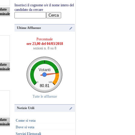
Inserisci il cognome o/e il nome intero del
dato
candidato da cercare
minale
Ultime Affluenze
Percentuale
ore 23,00 del 04/03/2018
sezioni n. 8 su 8
dato
minale
Votanti
0
100
80.81
Tutte le affluenze
Notizie Utili
dato
Come si vota
minale
Dove si vota
Servizi Elettorali