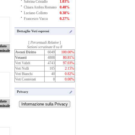
Sabrina Cristallo
1.03%
·
Chiara Ambra Romano
0.48%
·
Luciano Collotto
0.38%
·
Francesco Vacca
0.27%
Dettaglio Voti espressi
[
Percentuali Relative
]
dato
Sezioni scrutinate 8 su 8
minale
Aventi Diritto
6049
100.00%
Votanti
4888
80.81%
Voti Validi
4743
97.03%
Voti Nulli
105
2.15%
Voti Bianchi
40
0.82%
Voti Contestati
0
0.00%
Privacy
dato
minale